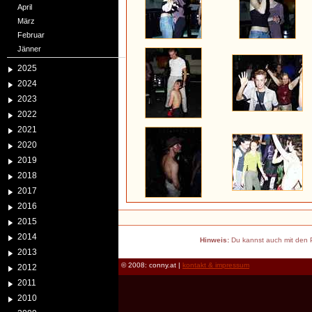
April
März
Februar
Jänner
2025
2024
2023
2022
2021
2020
2019
2018
2017
2016
2015
2014
Hinweis:
Du kannst auch mit den P
2013
© 2008: conny.at |
kontakt & impressum
2012
2011
2010