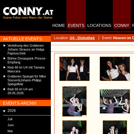
HOME
EVENTS
LOCATIONS
CONNY
Location:
U4 - Diskothek
Event:
Heaven im D
AKTUELLE EVENTS
Verleihung des Goldenen
Johann Strauss an Helga
Papouschek
Bühne Donaupark Presse-
Empfang
Klub 66 im U4 mit Tamara
Mascara
Goldenen Spargel für Mike
Süsser&Johann-Philipp
Spiegelfeld
Klub 66 im U4 am
28.05.2026
EVENTS-ARCHIV
2026
Juli
Juni
Mai