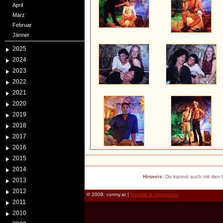
April
März
Februar
Jänner
2025
2024
2023
2022
2021
2020
2019
2018
2017
2016
2015
2014
Hinweis:
Du kannst auch mit den P
2013
2012
© 2008: conny.at |
kontakt & impressum
2011
2010