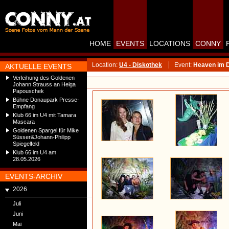
HOME
EVENTS
LOCATIONS
CONNY
Location:
U4 - Diskothek
Event:
Heaven im D
AKTUELLE EVENTS
Verleihung des Goldenen
Johann Strauss an Helga
Papouschek
Bühne Donaupark Presse-
Empfang
Klub 66 im U4 mit Tamara
Mascara
Goldenen Spargel für Mike
Süsser&Johann-Philipp
Spiegelfeld
Klub 66 im U4 am
28.05.2026
EVENTS-ARCHIV
2026
Juli
Juni
Mai