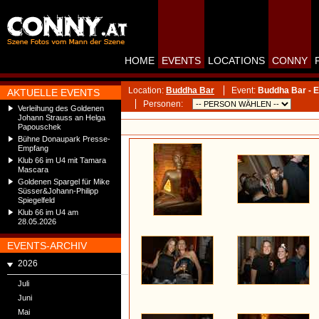
HOME
EVENTS
LOCATIONS
CONNY
Location:
Buddha Bar
Event:
Buddha Bar - E
AKTUELLE EVENTS
Personen:
Verleihung des Goldenen
Johann Strauss an Helga
Papouschek
Bühne Donaupark Presse-
Empfang
Klub 66 im U4 mit Tamara
Mascara
Goldenen Spargel für Mike
Süsser&Johann-Philipp
Spiegelfeld
Klub 66 im U4 am
28.05.2026
EVENTS-ARCHIV
2026
Juli
Juni
Mai