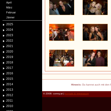
April
März
Februar
Jänner
2025
2024
2023
2022
2021
2020
2019
2018
2017
2016
2015
2014
Hinweis:
Du kannst auch mit den P
2013
© 2008: conny.at |
kontakt & impressum
2012
2011
2010