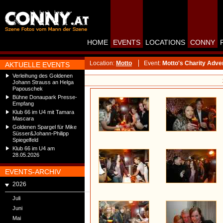
HOME
EVENTS
LOCATIONS
CONNY
Location:
Motto
Event:
Motto's Charity Adve
AKTUELLE EVENTS
Verleihung des Goldenen
Johann Strauss an Helga
Papouschek
Bühne Donaupark Presse-
Empfang
Klub 66 im U4 mit Tamara
Mascara
Goldenen Spargel für Mike
Süsser&Johann-Philipp
Spiegelfeld
Klub 66 im U4 am
28.05.2026
EVENTS-ARCHIV
2026
Juli
Juni
Mai