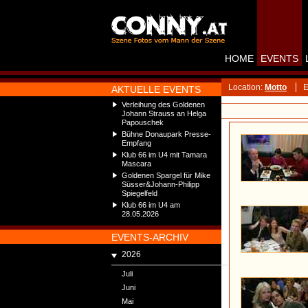
HOME
EVENTS
Location:
Motto
E
AKTUELLE EVENTS
Verleihung des Goldenen
Johann Strauss an Helga
Papouschek
Bühne Donaupark Presse-
Empfang
Klub 66 im U4 mit Tamara
Mascara
Goldenen Spargel für Mike
Süsser&Johann-Philipp
Spiegelfeld
Klub 66 im U4 am
28.05.2026
EVENTS-ARCHIV
2026
Juli
Juni
Mai