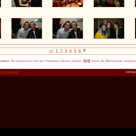
<<
1
2
3
4
5
6
7
inweis:
Du kannst auch mit den Pfeiltasten Deiner Tastatur
durch die Bildergalerie navigier
t & impressum
conny.a