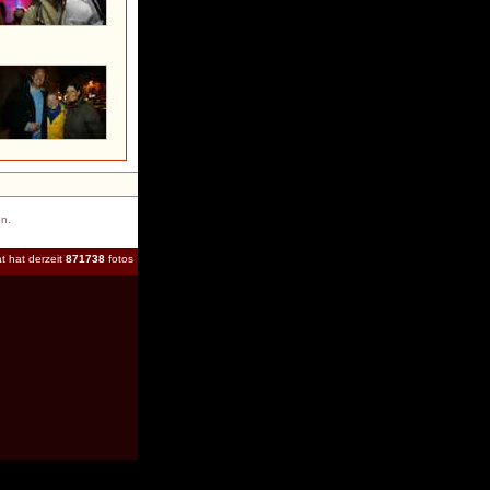
en.
t hat derzeit
871738
fotos