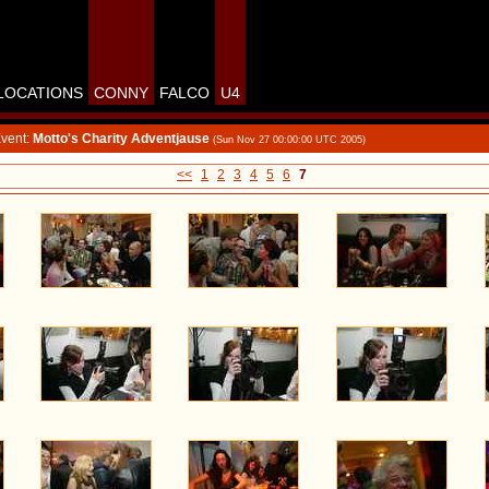
LOCATIONS
CONNY
FALCO
U4
vent:
Motto's Charity Adventjause
(Sun Nov 27 00:00:00 UTC 2005)
<<
1
2
3
4
5
6
7