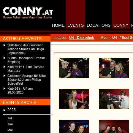
HOME
EVENTS
LOCATIONS
CONNY
Location:
U4 - Diskothek
Event:
U4 - "Soul 
AKTUELLE EVENTS
Verleihung des Goldenen
Johann Strauss an Helga
Papouschek
Bühne Donaupark Presse-
Empfang
Klub 66 im U4 mit Tamara
Mascara
Goldenen Spargel für Mike
Süsser&Johann-Philipp
Spiegelfeld
Klub 66 im U4 am
28.05.2026
EVENTS-ARCHIV
2026
Juli
Juni
Mai