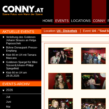
HOME
EVENTS
LOCATIONS
CONNY
Location:
U4 - Diskothek
Event:
U4 - "Soul 
AKTUELLE EVENTS
Verleihung des Goldenen
Johann Strauss an Helga
Papouschek
Bühne Donaupark Presse-
Empfang
Klub 66 im U4 mit Tamara
Mascara
Goldenen Spargel für Mike
Süsser&Johann-Philipp
Spiegelfeld
Klub 66 im U4 am
28.05.2026
EVENTS-ARCHIV
2026
Juli
Juni
Mai