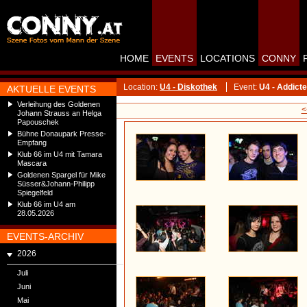
HOME
EVENTS
LOCATIONS
CONNY
Location:
U4 - Diskothek
Event:
U4 - Addict
AKTUELLE EVENTS
Verleihung des Goldenen
<
Johann Strauss an Helga
Papouschek
Bühne Donaupark Presse-
Empfang
Klub 66 im U4 mit Tamara
Mascara
Goldenen Spargel für Mike
Süsser&Johann-Philipp
Spiegelfeld
Klub 66 im U4 am
28.05.2026
EVENTS-ARCHIV
2026
Juli
Juni
Mai