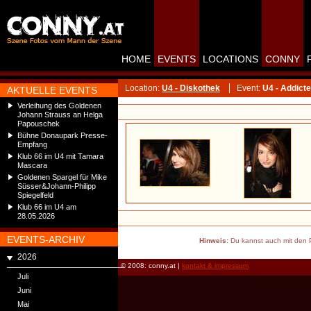
HOME
EVENTS
LOCATIONS
CONNY
Location:
U4 - Diskothek
Event:
U4 - Addict
AKTUELLE EVENTS
Verleihung des Goldenen
Johann Strauss an Helga
Papouschek
Bühne Donaupark Presse-
Empfang
Klub 66 im U4 mit Tamara
Mascara
Goldenen Spargel für Mike
Süsser&Johann-Philipp
Spiegelfeld
Klub 66 im U4 am
28.05.2026
EVENTS-ARCHIV
Hinweis:
Du kannst auch mit den P
2026
© 2008: conny.at |
kontakt & impressum
Juli
Juni
Mai