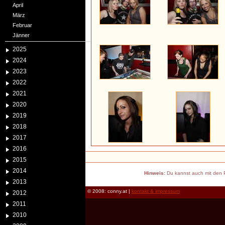
April
März
Februar
Jänner
2025
2024
2023
2022
2021
2020
2019
2018
2017
2016
2015
2014
Hinweis:
Du kannst auch mit den P
2013
© 2008: conny.at |
kontakt & impressum
2012
2011
2010