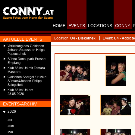
HOME
EVENTS
LOCATIONS
CONNY
Location:
U4 - Diskothek
Event:
U4 - Addict
AKTUELLE EVENTS
Verleihung des Goldenen
Johann Strauss an Helga
Papouschek
Bühne Donaupark Presse-
Empfang
Klub 66 im U4 mit Tamara
Mascara
Goldenen Spargel für Mike
Süsser&Johann-Philipp
Spiegelfeld
Klub 66 im U4 am
28.05.2026
EVENTS-ARCHIV
2026
Juli
Juni
Mai