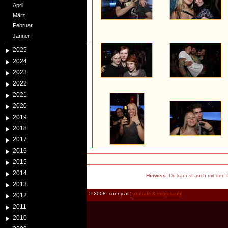
April
März
Februar
Jänner
2025
2024
2023
2022
2021
2020
2019
2018
2017
2016
2015
2014
Hinweis:
Du kannst auch mit den P
2013
© 2008: conny.at |
kontakt & impressum
2012
2011
2010