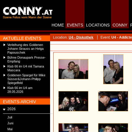
HOME
EVENTS
LOCATIONS
CONNY
Location:
U4 - Diskothek
Event:
U4 - Addict
AKTUELLE EVENTS
Verleihung des Goldenen
Johann Strauss an Helga
Papouschek
Bühne Donaupark Presse-
Empfang
Klub 66 im U4 mit Tamara
Mascara
Goldenen Spargel für Mike
Süsser&Johann-Philipp
Spiegelfeld
Klub 66 im U4 am
28.05.2026
EVENTS-ARCHIV
2026
Juli
Juni
Mai