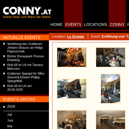
HOME
EVENTS
LOCATIONS
CONNY
Location:
La Grappa
Event:
Eröffnung von "
AKTUELLE EVENTS
Verleihung des Goldenen
Johann Strauss an Helga
Papouschek
Bühne Donaupark Presse-
Empfang
Klub 66 im U4 mit Tamara
Mascara
Goldenen Spargel für Mike
Süsser&Johann-Philipp
Spiegelfeld
Klub 66 im U4 am
28.05.2026
EVENTS-ARCHIV
2026
Juli
Juni
Mai