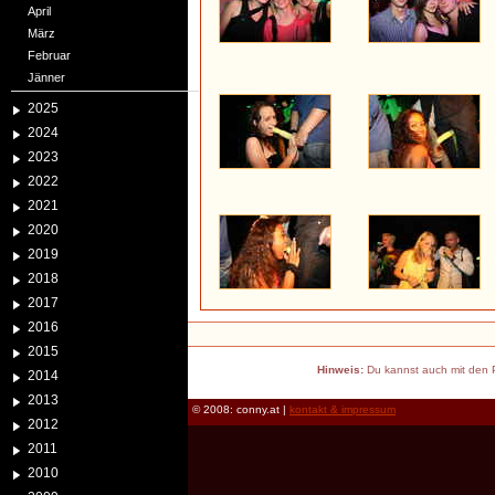
April
März
Februar
Jänner
2025
2024
2023
2022
2021
2020
2019
2018
2017
2016
2015
Hinweis:
Du kannst auch mit den P
2014
2013
© 2008: conny.at |
kontakt & impressum
2012
2011
2010