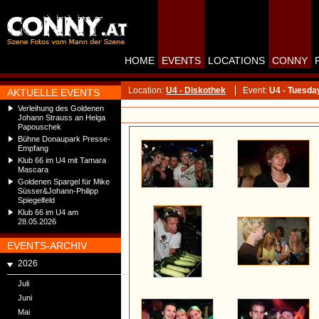
HOME
EVENTS
LOCATIONS
CONNY
Location:
U4 - Diskothek
Event:
U4 - Tuesda
AKTUELLE EVENTS
Verleihung des Goldenen
Johann Strauss an Helga
Papouschek
Bühne Donaupark Presse-
Empfang
Klub 66 im U4 mit Tamara
Mascara
Goldenen Spargel für Mike
Süsser&Johann-Philipp
Spiegelfeld
Klub 66 im U4 am
28.05.2026
EVENTS-ARCHIV
2026
Juli
Juni
Mai