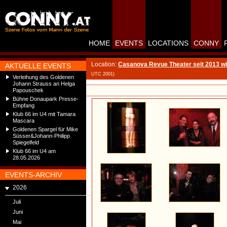
HOME
EVENTS
LOCATIONS
CONNY
Location:
Casanova Revue Theater seit 2013 wi
AKTUELLE EVENTS
UTC 2001)
Verleihung des Goldenen
Johann Strauss an Helga
Papouschek
Bühne Donaupark Presse-
Empfang
Klub 66 im U4 mit Tamara
Mascara
Goldenen Spargel für Mike
Süsser&Johann-Philipp
Spiegelfeld
Klub 66 im U4 am
28.05.2026
EVENTS-ARCHIV
2026
Juli
Juni
Mai