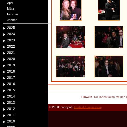
April
März
Februar
Jänner
2025
2024
2023
2022
2021
2020
2019
2018
2017
2016
2015
2014
Hinweis:
Du kannst auch mit den P
2013
© 2008: conny.at |
kontakt & impressum
2012
2011
2010