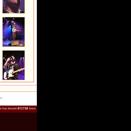
en.
t hat derzeit
871738
fotos