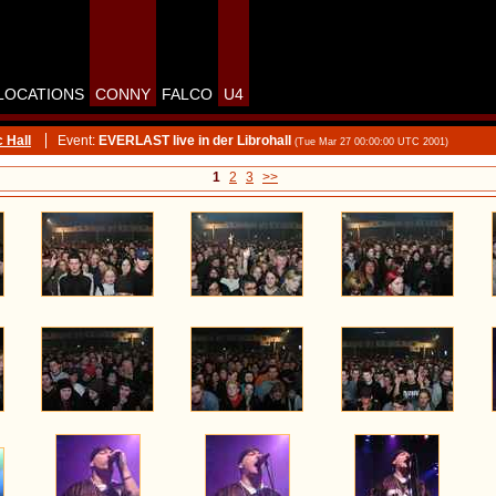
LOCATIONS
CONNY
FALCO
U4
 Hall
Event:
EVERLAST live in der Librohall
(Tue Mar 27 00:00:00 UTC 2001)
1
2
3
>>