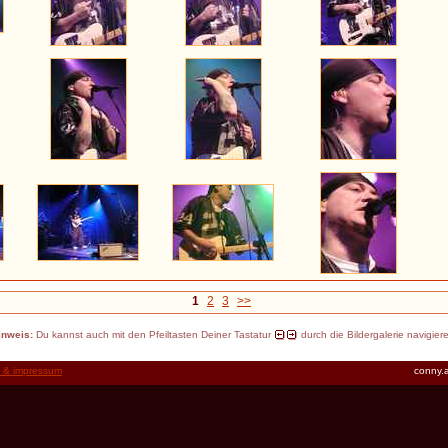
1
2
3
>>
inweis:
Du kannst auch mit den Pfeiltasten Deiner Tastatur
durch die Bildergalerie navigier
t & impressum
conny.a