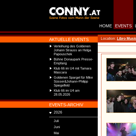
HOME
EVENTS
Location:
Libro Music
AKTUELLE EVENTS
Verleihung des Goldenen
Johann Strauss an Helga
Papouschek
Bühne Donaupark Presse-
Empfang
Klub 66 im U4 mit Tamara
Mascara
Goldenen Spargel für Mike
Süsser&Johann-Philipp
Spiegelfeld
Klub 66 im U4 am
28.05.2026
EVENTS-ARCHIV
2026
Juli
Juni
Mai