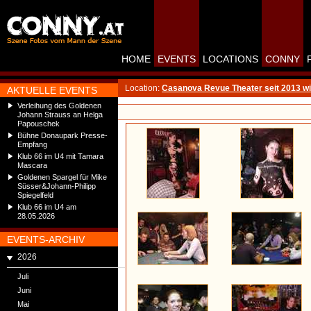
HOME
EVENTS
LOCATIONS
CONNY
Location:
Casanova Revue Theater seit 2013 wi
AKTUELLE EVENTS
Verleihung des Goldenen
Johann Strauss an Helga
Papouschek
Bühne Donaupark Presse-
Empfang
Klub 66 im U4 mit Tamara
Mascara
Goldenen Spargel für Mike
Süsser&Johann-Philipp
Spiegelfeld
Klub 66 im U4 am
28.05.2026
EVENTS-ARCHIV
2026
Juli
Juni
Mai