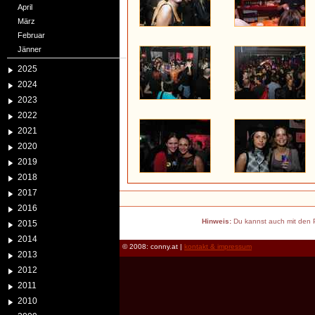
April
März
Februar
Jänner
2025
2024
2023
2022
2021
2020
2019
2018
2017
2016
Hinweis:
Du kannst auch mit den P
2015
2014
© 2008: conny.at |
kontakt & impressum
2013
2012
2011
2010