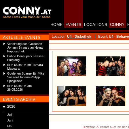
HOME
EVENTS
LOCATIONS
CONNY
Location:
U4 - Diskothek
Event:
U4 - Behave 
AKTUELLE EVENTS
Verleihung des Goldenen
Johann Strauss an Helga
Papouschek
Bühne Donaupark Presse-
Empfang
Klub 66 im U4 mit Tamara
Mascara
Goldenen Spargel für Mike
Süsser&Johann-Philipp
Spiegelfeld
Klub 66 im U4 am
28.05.2026
EVENTS-ARCHIV
2026
Juli
Juni
Mai
Hinweis:
Du kannst auch mit den P