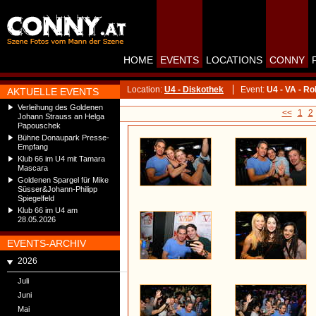
HOME
EVENTS
LOCATIONS
CONNY
Location:
U4 - Diskothek
Event:
U4 - VA - R
AKTUELLE EVENTS
Verleihung des Goldenen
<<
1
2
Johann Strauss an Helga
Papouschek
Bühne Donaupark Presse-
Empfang
Klub 66 im U4 mit Tamara
Mascara
Goldenen Spargel für Mike
Süsser&Johann-Philipp
Spiegelfeld
Klub 66 im U4 am
28.05.2026
EVENTS-ARCHIV
2026
Juli
Juni
Mai