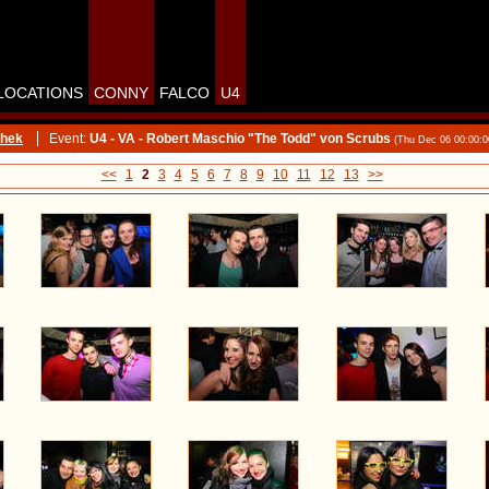
LOCATIONS
CONNY
FALCO
U4
thek
Event:
U4 - VA - Robert Maschio "The Todd" von Scrubs
(Thu Dec 06 00:00:
<<
1
2
3
4
5
6
7
8
9
10
11
12
13
>>