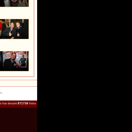
en.
t hat derzeit
871738
fotos