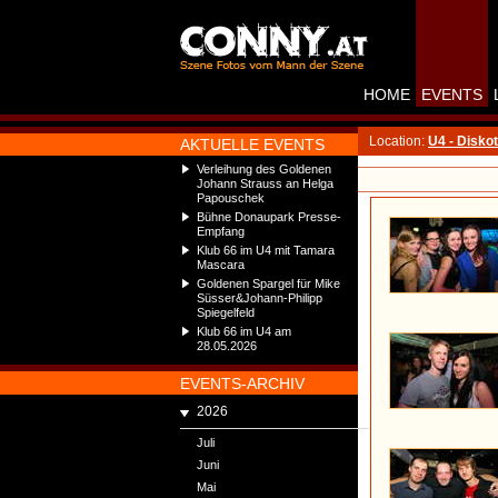
HOME
EVENTS
Location:
U4 - Disko
AKTUELLE EVENTS
Verleihung des Goldenen
Johann Strauss an Helga
Papouschek
Bühne Donaupark Presse-
Empfang
Klub 66 im U4 mit Tamara
Mascara
Goldenen Spargel für Mike
Süsser&Johann-Philipp
Spiegelfeld
Klub 66 im U4 am
28.05.2026
EVENTS-ARCHIV
2026
Juli
Juni
Mai