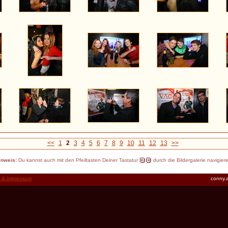
<<
1
2
3
4
5
6
7
8
9
10
11
12
13
>>
inweis:
Du kannst auch mit den Pfeiltasten Deiner Tastatur
durch die Bildergalerie navigier
t & impressum
conny.a