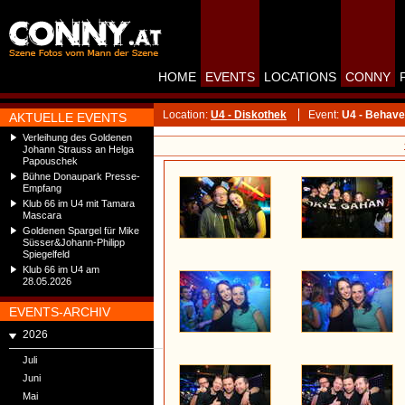
HOME
EVENTS
LOCATIONS
CONNY
Location:
U4 - Diskothek
Event:
U4 - Behave
AKTUELLE EVENTS
Verleihung des Goldenen
Johann Strauss an Helga
Papouschek
Bühne Donaupark Presse-
Empfang
Klub 66 im U4 mit Tamara
Mascara
Goldenen Spargel für Mike
Süsser&Johann-Philipp
Spiegelfeld
Klub 66 im U4 am
28.05.2026
EVENTS-ARCHIV
2026
Juli
Juni
Mai