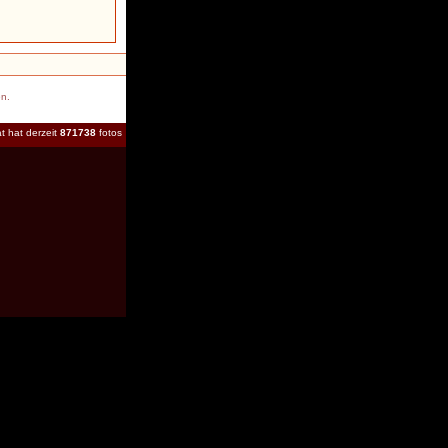
en.
t hat derzeit
871738
fotos