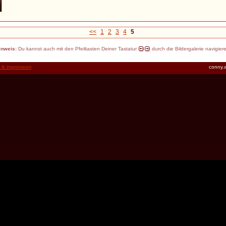
<<
1
2
3
4
5
inweis:
Du kannst auch mit den Pfeiltasten Deiner Tastatur
durch die Bildergalerie navigier
t & impressum
conny.a