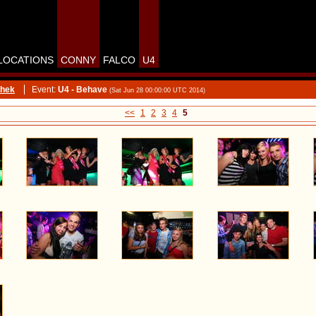
LOCATIONS
CONNY
FALCO
U4
thek
Event:
U4 - Behave
(Sat Jun 28 00:00:00 UTC 2014)
<<
1
2
3
4
5