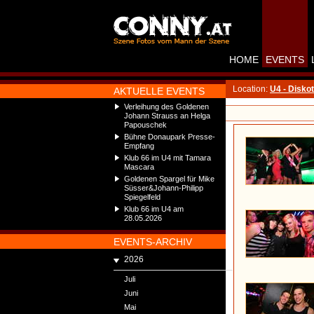
HOME
EVENTS
Location:
U4 - Disko
AKTUELLE EVENTS
Verleihung des Goldenen
Johann Strauss an Helga
Papouschek
Bühne Donaupark Presse-
Empfang
Klub 66 im U4 mit Tamara
Mascara
Goldenen Spargel für Mike
Süsser&Johann-Philipp
Spiegelfeld
Klub 66 im U4 am
28.05.2026
EVENTS-ARCHIV
2026
Juli
Juni
Mai