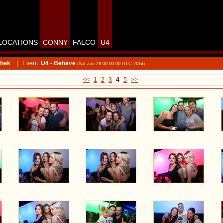
LOCATIONS
CONNY
FALCO
U4
thek
Event:
U4 - Behave
(Sat Jun 28 00:00:00 UTC 2014)
<<
1
2
3
4
5
>>