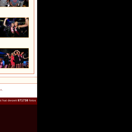
en.
t hat derzeit
871738
fotos