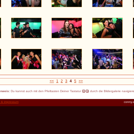
<<
1
2
3
4
5
>>
inweis:
Du kannst auch mit den Pfeiltasten Deiner Tastatur
durch die Bildergalerie navigier
t & impressum
conny.a