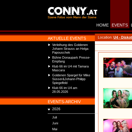
HOME
EVENTS
Location:
U4 - Disko
AKTUELLE EVENTS
Verleihung des Goldenen
Johann Strauss an Helga
Papouschek
Bühne Donaupark Presse-
Empfang
Klub 66 im U4 mit Tamara
Mascara
Goldenen Spargel für Mike
Süsser&Johann-Philipp
Spiegelfeld
Klub 66 im U4 am
28.05.2026
EVENTS-ARCHIV
2026
Juli
Juni
Mai