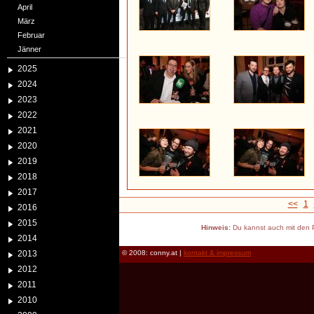
April
März
Februar
Jänner
2025
2024
2023
2022
2021
2020
2019
2018
2017
<<
1
2016
2015
Hinweis:
Du kannst auch mit den P
2014
2013
© 2008: conny.at |
kontakt & impressum
2012
2011
2010