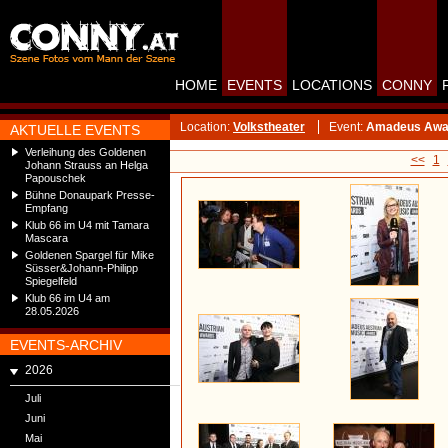
HOME
EVENTS
LOCATIONS
CONNY
Location:
Volkstheater
Event:
Amadeus Awar
AKTUELLE EVENTS
Verleihung des Goldenen
<<
1
Johann Strauss an Helga
Papouschek
Bühne Donaupark Presse-
Empfang
Klub 66 im U4 mit Tamara
Mascara
Goldenen Spargel für Mike
Süsser&Johann-Philipp
Spiegelfeld
Klub 66 im U4 am
28.05.2026
EVENTS-ARCHIV
2026
Juli
Juni
Mai