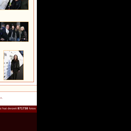
en.
t hat derzeit
871738
fotos