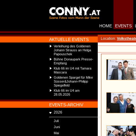
HOME
EVENTS
Location:
Volkstheat
AKTUELLE EVENTS
Verleihung des Goldenen
Johann Strauss an Helga
Papouschek
Bühne Donaupark Presse-
Empfang
Klub 66 im U4 mit Tamara
Mascara
Goldenen Spargel für Mike
Süsser&Johann-Philipp
Spiegelfeld
Klub 66 im U4 am
28.05.2026
EVENTS-ARCHIV
2026
Juli
Juni
Mai