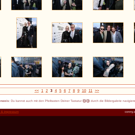
<<
1
2
3
4
5
6
7
8
9
10
11
>>
inweis:
Du kannst auch mit den Pfeiltasten Deiner Tastatur
durch die Bildergalerie navigier
t & impressum
conny.a