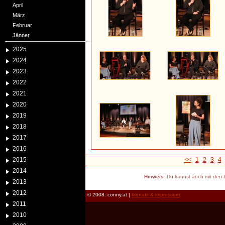
April
März
Februar
Jänner
2025
2024
2023
2022
2021
2020
2019
2018
2017
2016
2015
<<
1
2
3
4
2014
Hinweis:
Du kannst auch mit den P
2013
2012
© 2008: conny.at |
kontakt & impressum
2011
2010