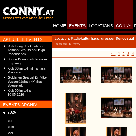
HOME
EVENTS
LOCATIONS
CONNY
Location:
Radiokulturhaus, grosser Sendesaal
AKTUELLE EVENTS
00:00:00 UTC 2025)
Verleihung des Goldenen
Johann Strauss an Helga
<<
1
2
3
4
Papouschek
Bühne Donaupark Presse-
Empfang
Klub 66 im U4 mit Tamara
Mascara
Goldenen Spargel für Mike
Süsser&Johann-Philipp
Spiegelfeld
Klub 66 im U4 am
28.05.2026
EVENTS-ARCHIV
2026
Juli
Juni
Mai