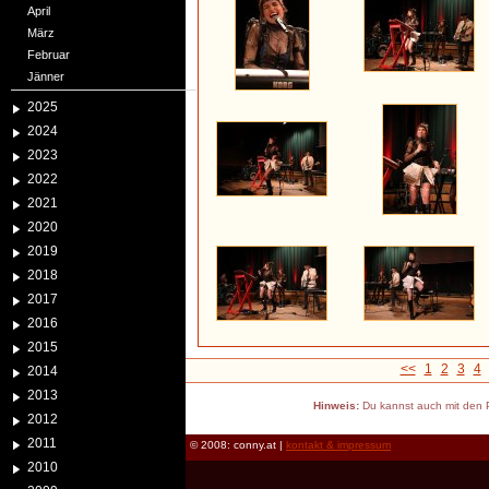
April
März
Februar
Jänner
2025
2024
2023
2022
2021
2020
2019
2018
2017
2016
2015
<<
1
2
3
4
2014
2013
Hinweis:
Du kannst auch mit den P
2012
2011
© 2008: conny.at |
kontakt & impressum
2010