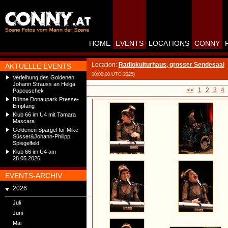
HOME
EVENTS
LOCATIONS
CONNY
Location:
Radiokulturhaus, grosser Sendesaal
AKTUELLE EVENTS
00:00:00 UTC 2025)
Verleihung des Goldenen
Johann Strauss an Helga
<<
1
2
3
4
Papouschek
Bühne Donaupark Presse-
Empfang
Klub 66 im U4 mit Tamara
Mascara
Goldenen Spargel für Mike
Süsser&Johann-Philipp
Spiegelfeld
Klub 66 im U4 am
28.05.2026
EVENTS-ARCHIV
2026
Juli
Juni
Mai