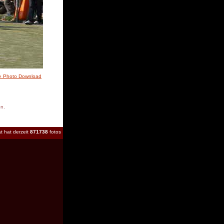
» Photo Download
en.
t hat derzeit
871738
fotos