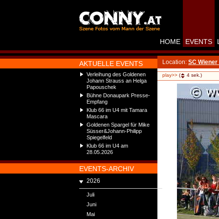
HOME
EVENTS
Location:
SC Wiener 
AKTUELLE EVENTS
Verleihung des Goldenen
play>>
(
4
sek.)
Johann Strauss an Helga
Papouschek
Bühne Donaupark Presse-
Empfang
Klub 66 im U4 mit Tamara
Mascara
Goldenen Spargel für Mike
Süsser&Johann-Philipp
Spiegelfeld
Klub 66 im U4 am
28.05.2026
EVENTS-ARCHIV
2026
Juli
Juni
Mai