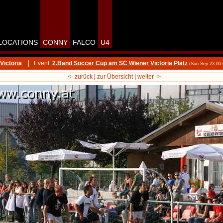
LOCATIONS
CONNY
FALCO
U4
Victoria
Event:
2.Band Soccer Cup am SC Wiener Victoria Platz
(Sun Sep 23 00
<- zurück
|
zur Übersicht
|
weiter ->