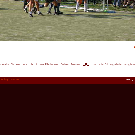
inweis:
Du kannst auch mit den Pfeiltasten Deiner Tastatur
durch die Bildergalerie navigier
t & impressum
conny.a