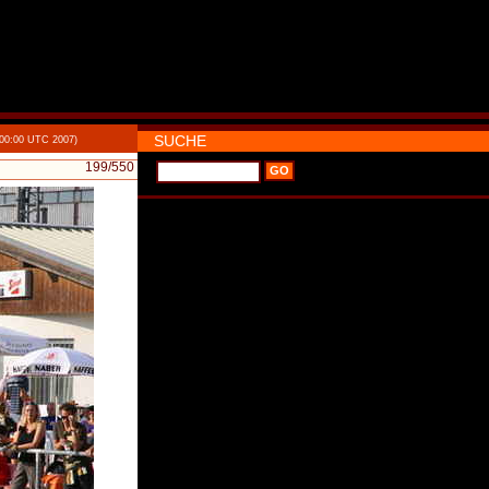
SUCHE
:00:00 UTC 2007)
199
/550