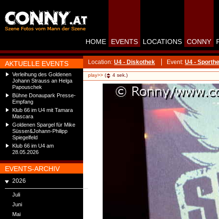
HOME
EVENTS
LOCATIONS
CONNY
Location:
U4 - Diskothek
Event:
U4 - Sporthe
AKTUELLE EVENTS
Verleihung des Goldenen
play>>
(
4
sek.)
Johann Strauss an Helga
Papouschek
Bühne Donaupark Presse-
Empfang
Klub 66 im U4 mit Tamara
Mascara
Goldenen Spargel für Mike
Süsser&Johann-Philipp
Spiegelfeld
Klub 66 im U4 am
28.05.2026
EVENTS-ARCHIV
2026
Juli
Juni
Mai