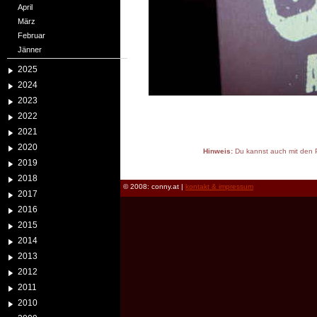
April
März
Februar
Jänner
2025
2024
2023
2022
2021
2020
Hinweis:
Du kannst auch mit den P
2019
reload
2018
© 2008: conny.at |
kontakt & impressum
2017
2016
2015
2014
2013
2012
2011
2010