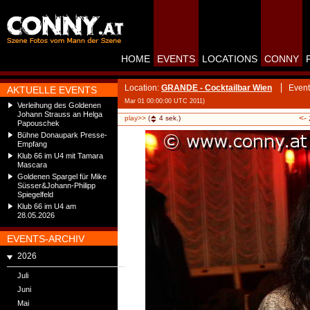
HOME
EVENTS
LOCATIONS
CONNY
Location:
GRANDE - Cocktailbar Wien
Event
AKTUELLE EVENTS
Mar 01 00:00:00 UTC 2011)
Verleihung des Goldenen
Johann Strauss an Helga
<-
play>>
(
4
sek.)
Papouschek
Bühne Donaupark Presse-
Empfang
Klub 66 im U4 mit Tamara
Mascara
Goldenen Spargel für Mike
Süsser&Johann-Philipp
Spiegelfeld
Klub 66 im U4 am
28.05.2026
EVENTS-ARCHIV
2026
Juli
Juni
Mai