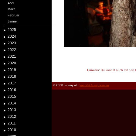
April
März
Februar
Jänner
2025
2024
2023
2022
2021
2020
2019
Hinweis:
Du kannst auch mit den P
reload
2018
2017
© 2008: conny.at |
kontakt & impressum
2016
2015
2014
2013
2012
2011
2010