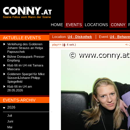
HOME
EVENTS
LOCATIONS
CONNY
Location:
U4 - Diskothek
Event:
U4 - Behav
AKTUELLE EVENTS
Verleihung des Goldenen
<-
play>>
(
4
sek.)
Johann Strauss an Helga
Papouschek
Bühne Donaupark Presse-
Empfang
Klub 66 im U4 mit Tamara
Mascara
Goldenen Spargel für Mike
Süsser&Johann-Philipp
Spiegelfeld
Klub 66 im U4 am
28.05.2026
EVENTS-ARCHIV
2026
Juli
Juni
Mai