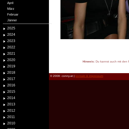
April
März
Februar
Jänner
2025
2024
2023
2022
2021
2020
Hinweis:
Du kannst auch mit den P
2019
reload
2018
© 2008: conny.at |
kontakt & impressum
2017
2016
2015
2014
2013
2012
2011
2010