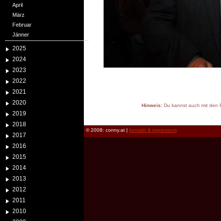
April
März
Februar
Jänner
2025
2024
2023
2022
2021
2020
Hinweis:
Du kannst auch mit den P
2019
reload
2018
© 2008: conny.at |
kontakt & impressum
2017
2016
2015
2014
2013
2012
2011
2010