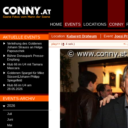
HOME
EVENTS
LOCATIONS
CONNY
Location:
Kabarett Orpheum
Event:
Joesi P
AKTUELLE EVENTS
Verleihung des Goldenen
<-
play>>
(
4
sek.)
Johann Strauss an Helga
Papouschek
Bühne Donaupark Presse-
Empfang
Klub 66 im U4 mit Tamara
Mascara
Goldenen Spargel für Mike
Süsser&Johann-Philipp
Spiegelfeld
Klub 66 im U4 am
28.05.2026
EVENTS-ARCHIV
2026
Juli
Juni
Mai