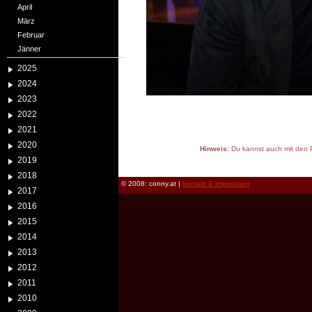
April
März
Februar
Jänner
2025
2024
2023
2022
2021
2020
Hinweis:
Du kannst auch mit den P
2019
reload
2018
© 2008: conny.at |
kontakt & impressum
2017
2016
2015
2014
2013
2012
2011
2010