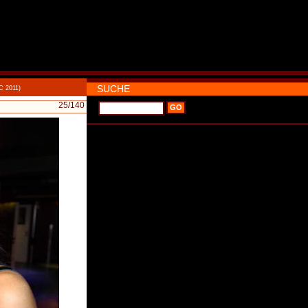
SUCHE
C 2011)
25
/140