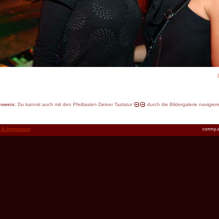
inweis:
Du kannst auch mit den Pfeiltasten Deiner Tastatur
durch die Bildergalerie navigier
t & impressum
conny.a