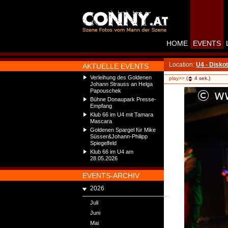
HOME
EVENTS
Location:
U4 - Disko
AKTUELLE EVENTS
Verleihung des Goldenen
play>>
(
4
sek.)
Johann Strauss an Helga
Papouschek
Bühne Donaupark Presse-
Empfang
Klub 66 im U4 mit Tamara
Mascara
Goldenen Spargel für Mike
Süsser&Johann-Philipp
Spiegelfeld
Klub 66 im U4 am
28.05.2026
EVENTS-ARCHIV
2026
Juli
Juni
Mai