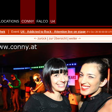
LOCATIONS
CONNY
FALCO
U4
thek
Event:
U4 - Addicted to Rock - Attention live on stage
(Fri Oct 28 00:00:00 UT
<- zurück
|
zur Übersicht
|
weiter ->