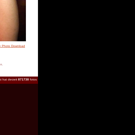
» Photo Download
en.
t hat derzeit
871738
fotos