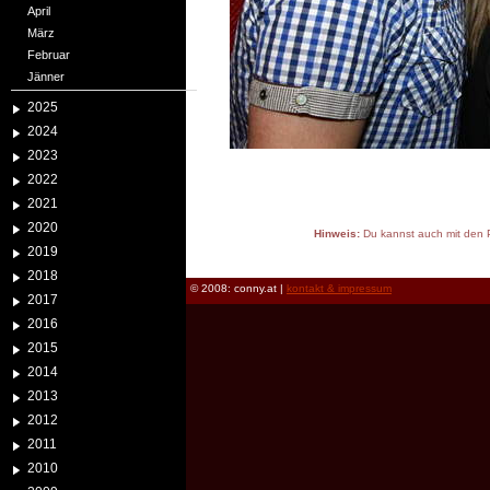
April
März
Februar
Jänner
2025
2024
2023
2022
2021
2020
Hinweis:
Du kannst auch mit den P
2019
reload
2018
© 2008: conny.at |
kontakt & impressum
2017
2016
2015
2014
2013
2012
2011
2010