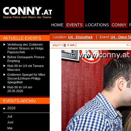
HOME
EVENTS
LOCATIONS
CONNY
Location:
U4 - Diskothek
Event:
U4 - Open S
AKTUELLE EVENTS
Verleihung des Goldenen
<-
play>>
(
4
sek.)
Johann Strauss an Helga
Papouschek
Bühne Donaupark Presse-
Empfang
Klub 66 im U4 mit Tamara
Mascara
Goldenen Spargel für Mike
Süsser&Johann-Philipp
Spiegelfeld
Klub 66 im U4 am
28.05.2026
EVENTS-ARCHIV
2026
Juli
Juni
Mai