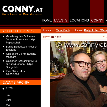
HOME
EVENTS
LOCATIONS
CONNY
Location:
Cafe Korb
Event:
Polly Adler "Ve
AKTUELLE EVENTS
Verleihung des Goldenen
<-
play>>
(
4
sek.)
Johann Strauss an Helga
Papouschek
Bühne Donaupark Presse-
Empfang
Klub 66 im U4 mit Tamara
Mascara
Goldenen Spargel für Mike
Süsser&Johann-Philipp
Spiegelfeld
Klub 66 im U4 am
28.05.2026
EVENTS-ARCHIV
2026
Juli
Juni
Mai