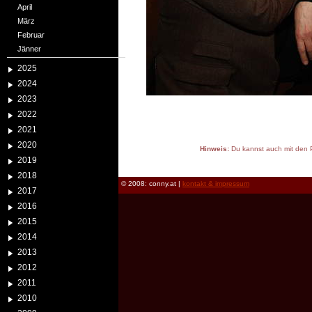
April
März
Februar
Jänner
2025
2024
2023
2022
2021
2020
Hinweis:
Du kannst auch mit den P
2019
reload
2018
© 2008: conny.at |
kontakt & impressum
2017
2016
2015
2014
2013
2012
2011
2010