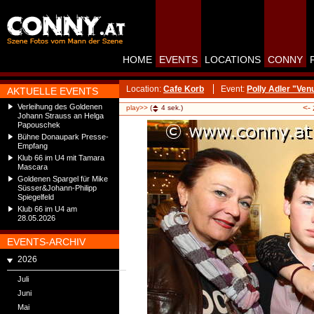
HOME
EVENTS
LOCATIONS
CONNY
Location:
Cafe Korb
Event:
Polly Adler "Ve
AKTUELLE EVENTS
Verleihung des Goldenen
<-
play>>
(
4
sek.)
Johann Strauss an Helga
Papouschek
Bühne Donaupark Presse-
Empfang
Klub 66 im U4 mit Tamara
Mascara
Goldenen Spargel für Mike
Süsser&Johann-Philipp
Spiegelfeld
Klub 66 im U4 am
28.05.2026
EVENTS-ARCHIV
2026
Juli
Juni
Mai