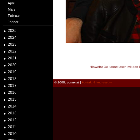
April
März
Februar
Jänner
2025
2024
2023
2022
2021
2020
Hinweis:
Du kannst auch mit den P
2019
reload
2018
© 2008: conny.at |
kontakt & impressum
2017
2016
2015
2014
2013
2012
2011
2010