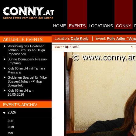
HOME
EVENTS
LOCATIONS
CONNY
Location:
Cafe Korb
Event:
Polly Adler "Ve
AKTUELLE EVENTS
Verleihung des Goldenen
<-
play>>
(
4
sek.)
Johann Strauss an Helga
Papouschek
Bühne Donaupark Presse-
Empfang
Klub 66 im U4 mit Tamara
Mascara
Goldenen Spargel für Mike
Süsser&Johann-Philipp
Spiegelfeld
Klub 66 im U4 am
28.05.2026
EVENTS-ARCHIV
2026
Juli
Juni
Mai