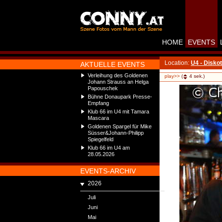
HOME
EVENTS
Location:
U4 - Disko
AKTUELLE EVENTS
Verleihung des Goldenen
play>>
(
4
sek.)
Johann Strauss an Helga
Papouschek
Bühne Donaupark Presse-
Empfang
Klub 66 im U4 mit Tamara
Mascara
Goldenen Spargel für Mike
Süsser&Johann-Philipp
Spiegelfeld
Klub 66 im U4 am
28.05.2026
EVENTS-ARCHIV
2026
Juli
Juni
Mai