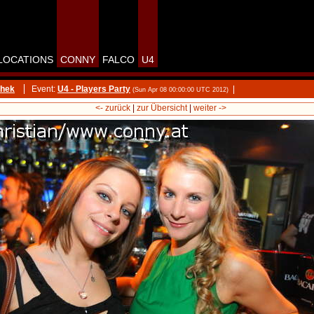
LOCATIONS
CONNY
FALCO
U4
thek
Event:
U4 - Players Party
|
(Sun Apr 08 00:00:00 UTC 2012)
<- zurück
|
zur Übersicht
|
weiter ->