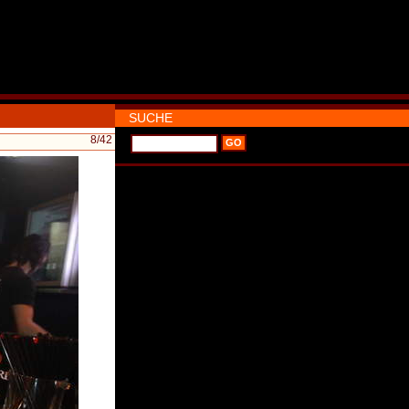
SUCHE
8
/42