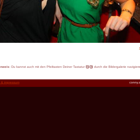
inweis:
Du kannst auch mit den Pfeiltasten Deiner Tastatur
durch die Bildergalerie navigier
t & impressum
conny.a