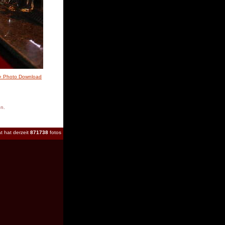
» Photo Download
en.
t hat derzeit
871738
fotos