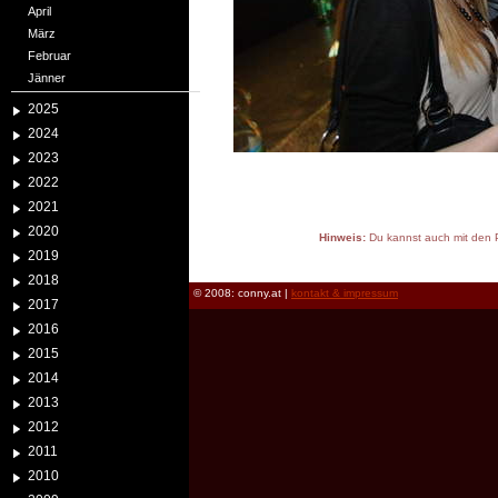
April
März
Februar
Jänner
2025
2024
2023
2022
2021
2020
Hinweis:
Du kannst auch mit den P
2019
reload
2018
© 2008: conny.at |
kontakt & impressum
2017
2016
2015
2014
2013
2012
2011
2010