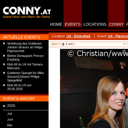
HOME
EVENTS
LOCATIONS
CONNY
Location:
U4 - Diskothek
Event:
U4 - Players
AKTUELLE EVENTS
Verleihung des Goldenen
<-
play>>
(
4
sek.)
Johann Strauss an Helga
Papouschek
Bühne Donaupark Presse-
Empfang
Klub 66 im U4 mit Tamara
Mascara
Goldenen Spargel für Mike
Süsser&Johann-Philipp
Spiegelfeld
Klub 66 im U4 am
28.05.2026
EVENTS-ARCHIV
2026
Juli
Juni
Mai