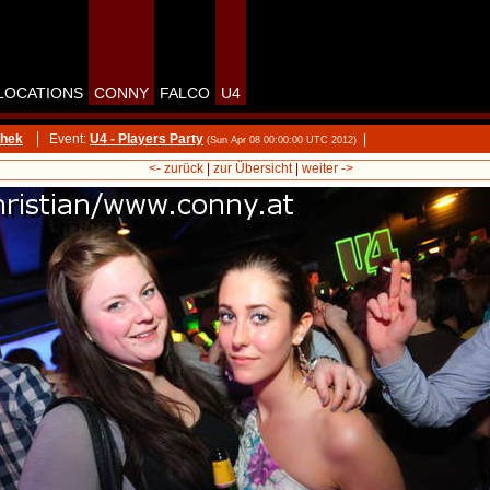
LOCATIONS
CONNY
FALCO
U4
thek
Event:
U4 - Players Party
|
(Sun Apr 08 00:00:00 UTC 2012)
<- zurück
|
zur Übersicht
|
weiter ->