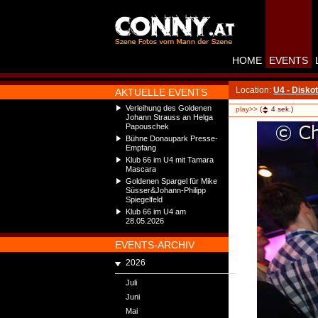
HOME
EVENTS
Location:
U4 - Disko
AKTUELLE EVENTS
Verleihung des Goldenen
play>>
(
4
sek.)
Johann Strauss an Helga
Papouschek
Bühne Donaupark Presse-
Empfang
Klub 66 im U4 mit Tamara
Mascara
Goldenen Spargel für Mike
Süsser&Johann-Philipp
Spiegelfeld
Klub 66 im U4 am
28.05.2026
EVENTS-ARCHIV
2026
Juli
Juni
Mai