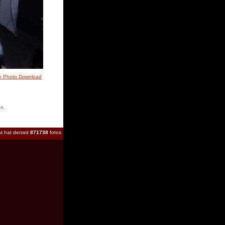
» Photo Download
en.
t hat derzeit
871738
fotos