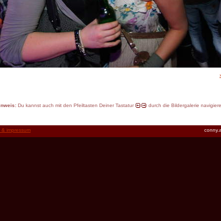
inweis:
Du kannst auch mit den Pfeiltasten Deiner Tastatur
durch die Bildergalerie navigier
t & impressum
conny.a