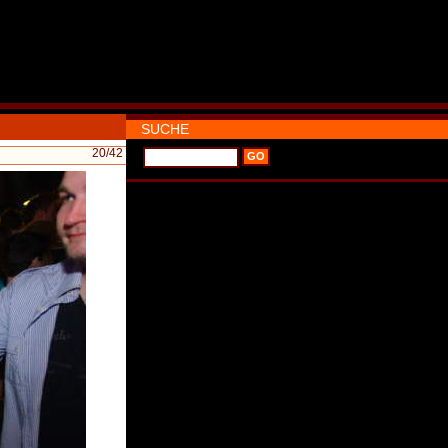
SUCHE
20
/42