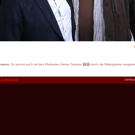
inweis:
Du kannst auch mit den Pfeiltasten Deiner Tastatur
durch die Bildergalerie navigier
t & impressum
conny.a