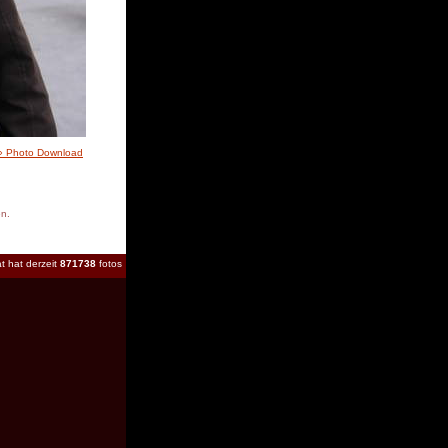
» Photo Download
en.
t hat derzeit
871738
fotos