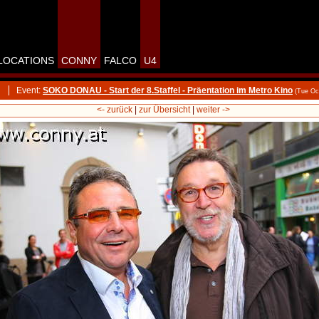
LOCATIONS
CONNY
FALCO
U4
Event:
SOKO DONAU - Start der 8.Staffel - Präentation im Metro Kino
(Tue Oc
<- zurück
|
zur Übersicht
|
weiter ->