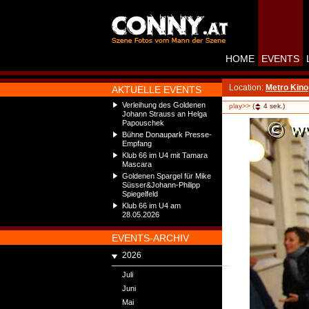
HOME
EVENTS
Location:
Metro Kino
AKTUELLE EVENTS
Verleihung des Goldenen
play>>
(
4
sek.)
Johann Strauss an Helga
Papouschek
Bühne Donaupark Presse-
Empfang
Klub 66 im U4 mit Tamara
Mascara
Goldenen Spargel für Mike
Süsser&Johann-Philipp
Spiegelfeld
Klub 66 im U4 am
28.05.2026
EVENTS-ARCHIV
2026
Juli
Juni
Mai