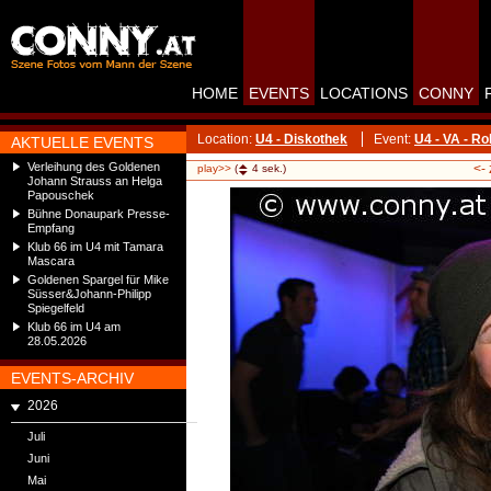
HOME
EVENTS
LOCATIONS
CONNY
Location:
U4 - Diskothek
Event:
U4 - VA - R
AKTUELLE EVENTS
Verleihung des Goldenen
<-
play>>
(
4
sek.)
Johann Strauss an Helga
Papouschek
Bühne Donaupark Presse-
Empfang
Klub 66 im U4 mit Tamara
Mascara
Goldenen Spargel für Mike
Süsser&Johann-Philipp
Spiegelfeld
Klub 66 im U4 am
28.05.2026
EVENTS-ARCHIV
2026
Juli
Juni
Mai