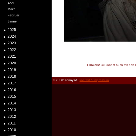
April
März
Februar
Jänner
2025
2024
2023
2022
2021
2020
Hinweis:
Du kannst auch mit den P
2019
reload
2018
© 2008: conny.at |
kontakt & impressum
2017
2016
2015
2014
2013
2012
2011
2010