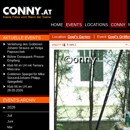
HOME
EVENTS
LOCATIONS
CONNY
Location:
Gogl's Garten
Event:
Gogl's Grillfe
AKTUELLE EVENTS
Verleihung des Goldenen
<-
play>>
(
4
sek.)
Johann Strauss an Helga
Papouschek
Bühne Donaupark Presse-
Empfang
Klub 66 im U4 mit Tamara
Mascara
Goldenen Spargel für Mike
Süsser&Johann-Philipp
Spiegelfeld
Klub 66 im U4 am
28.05.2026
EVENTS-ARCHIV
2026
Juli
Juni
Mai