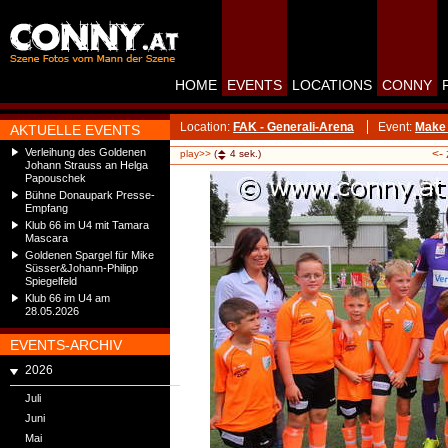
HOME
EVENTS
LOCATIONS
CONNY
Location:
FAK - Generali-Arena
Event:
Make 
AKTUELLE EVENTS
Verleihung des Goldenen
<-
play>>
(
4
sek.)
Johann Strauss an Helga
Papouschek
Bühne Donaupark Presse-
Empfang
Klub 66 im U4 mit Tamara
Mascara
Goldenen Spargel für Mike
Süsser&Johann-Philipp
Spiegelfeld
Klub 66 im U4 am
28.05.2026
EVENTS-ARCHIV
2026
Juli
Juni
Mai