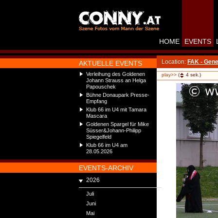
HOME
EVENTS
Location:
FAK - Gene
AKTUELLE EVENTS
Verleihung des Goldenen
play>>
(
4
sek.)
Johann Strauss an Helga
Papouschek
Bühne Donaupark Presse-
Empfang
Klub 66 im U4 mit Tamara
Mascara
Goldenen Spargel für Mike
Süsser&Johann-Philipp
Spiegelfeld
Klub 66 im U4 am
28.05.2026
EVENTS-ARCHIV
2026
Juli
Juni
Mai