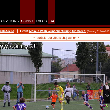
LOCATIONS
CONNY
FALCO
U4
rali-Arena
Event:
Make a Wish Wunscherfüllung für Marcel
(Sun Aug 31 00:00:00
<- zurück
|
zur Übersicht
|
weiter ->