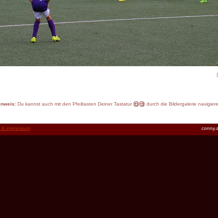
inweis:
Du kannst auch mit den Pfeiltasten Deiner Tastatur
durch die Bildergalerie navigier
t & impressum
conny.a