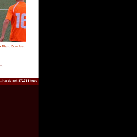
» Photo Download
en.
t hat derzeit
871738
fotos