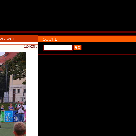
SUCHE
 UTC 2014)
124
/295