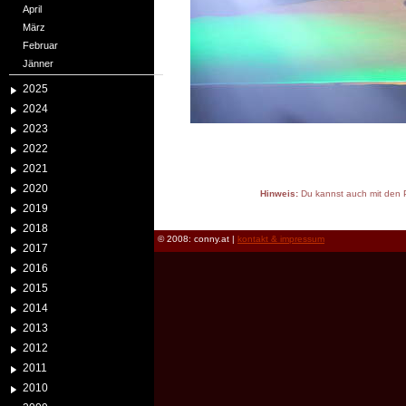
April
März
Februar
Jänner
2025
2024
2023
2022
2021
2020
Hinweis:
Du kannst auch mit den P
2019
reload
2018
© 2008: conny.at |
kontakt & impressum
2017
2016
2015
2014
2013
2012
2011
2010