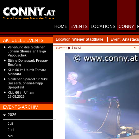
HOME
EVENTS
LOCATIONS
CONNY
Location:
Wiener Stadthalle
Event:
Anastaci
AKTUELLE EVENTS
Verleihung des Goldenen
<-
play>>
(
4
sek.)
Johann Strauss an Helga
Papouschek
Bühne Donaupark Presse-
Empfang
Klub 66 im U4 mit Tamara
Mascara
Goldenen Spargel für Mike
Süsser&Johann-Philipp
Spiegelfeld
Klub 66 im U4 am
28.05.2026
EVENTS-ARCHIV
2026
Juli
Juni
Mai