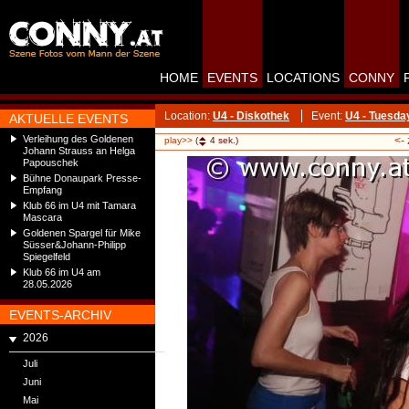
HOME
EVENTS
LOCATIONS
CONNY
Location:
U4 - Diskothek
Event:
U4 - Tuesda
AKTUELLE EVENTS
Verleihung des Goldenen
<-
play>>
(
4
sek.)
Johann Strauss an Helga
Papouschek
Bühne Donaupark Presse-
Empfang
Klub 66 im U4 mit Tamara
Mascara
Goldenen Spargel für Mike
Süsser&Johann-Philipp
Spiegelfeld
Klub 66 im U4 am
28.05.2026
EVENTS-ARCHIV
2026
Juli
Juni
Mai