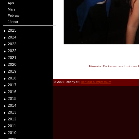
April
März
Februar
Jänner
2025
2024
2023
2022
2021
2020
Hinweis:
Du kannst auch mit den P
2019
reload
2018
© 2008: conny.at |
kontakt & impressum
2017
2016
2015
2014
2013
2012
2011
2010