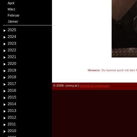
April
März
Februar
Jänner
2025
2024
2023
2022
2021
2020
2019
Hinweis:
Du kannst auch mit den P
reload
2018
2017
© 2008: conny.at |
kontakt & impressum
2016
2015
2014
2013
2012
2011
2010