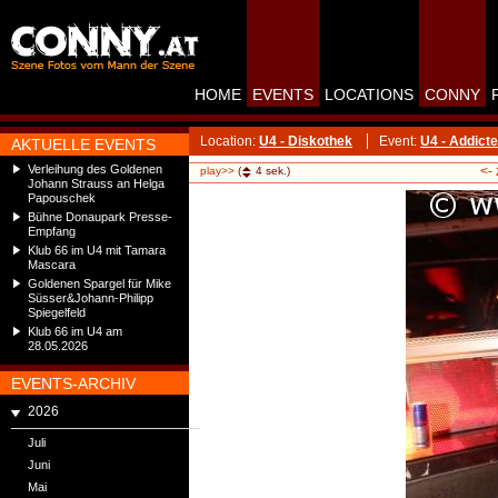
HOME
EVENTS
LOCATIONS
CONNY
Location:
U4 - Diskothek
Event:
U4 - Addict
AKTUELLE EVENTS
Verleihung des Goldenen
<-
play>>
(
4
sek.)
Johann Strauss an Helga
Papouschek
Bühne Donaupark Presse-
Empfang
Klub 66 im U4 mit Tamara
Mascara
Goldenen Spargel für Mike
Süsser&Johann-Philipp
Spiegelfeld
Klub 66 im U4 am
28.05.2026
EVENTS-ARCHIV
2026
Juli
Juni
Mai