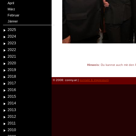
April
März
Februar
Jänner
2025
2024
2023
2022
2021
2020
Hinweis:
Du kannst auch mit den P
2019
reload
2018
© 2008: conny.at |
kontakt & impressum
2017
2016
2015
2014
2013
2012
2011
2010