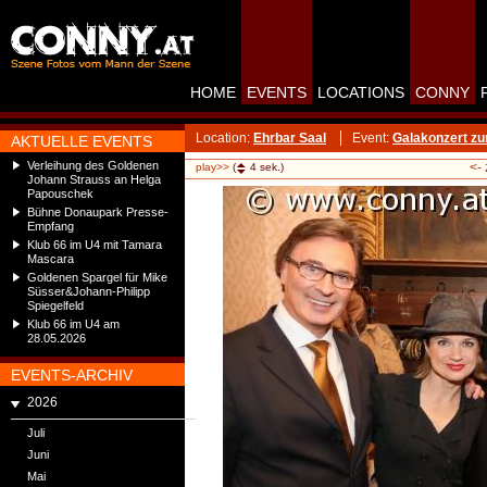
HOME
EVENTS
LOCATIONS
CONNY
Location:
Ehrbar Saal
Event:
Galakonzert zu
AKTUELLE EVENTS
Verleihung des Goldenen
<-
play>>
(
4
sek.)
Johann Strauss an Helga
Papouschek
Bühne Donaupark Presse-
Empfang
Klub 66 im U4 mit Tamara
Mascara
Goldenen Spargel für Mike
Süsser&Johann-Philipp
Spiegelfeld
Klub 66 im U4 am
28.05.2026
EVENTS-ARCHIV
2026
Juli
Juni
Mai