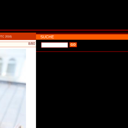
SUCHE
UTC 2016)
8
/80