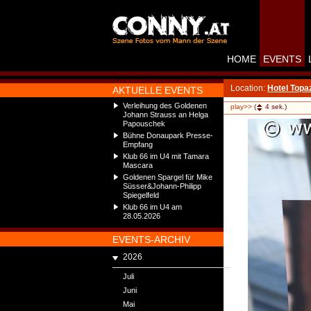
HOME
EVENTS
Location:
Hotel Topa
AKTUELLE EVENTS
Verleihung des Goldenen
play>>
(
4
sek.)
Johann Strauss an Helga
Papouschek
Bühne Donaupark Presse-
Empfang
Klub 66 im U4 mit Tamara
Mascara
Goldenen Spargel für Mike
Süsser&Johann-Philipp
Spiegelfeld
Klub 66 im U4 am
28.05.2026
EVENTS-ARCHIV
2026
Juli
Juni
Mai