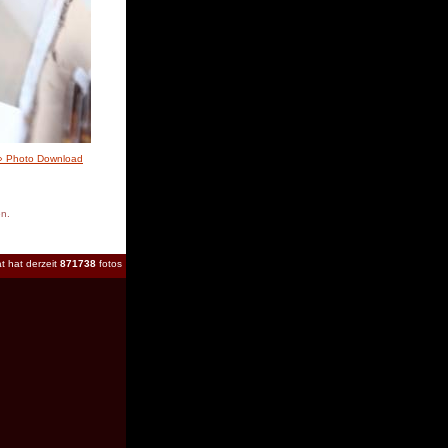
» Photo Download
en.
t hat derzeit
871738
fotos