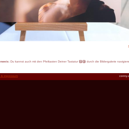
inweis:
Du kannst auch mit den Pfeiltasten Deiner Tastatur
durch die Bildergalerie navigier
t & impressum
conny.a