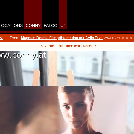
LOCATIONS
CONNY
FALCO
U4
zz
Event:
Magnum Double Filmpräsentation mit Aylin Tezel
(Wed Apr 13 00:00:00 
<- zurück
|
zur Übersicht
|
weiter ->